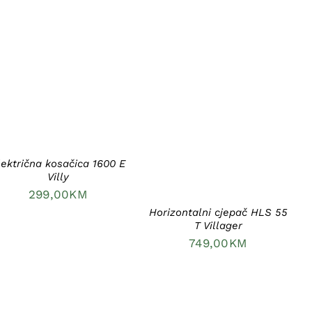
DODAJ U KORPU
/
DETAILS
DODAJ U KORPU
/
DETAILS
lektrična kosačica 1600 E
Villy
299,00
KM
Horizontalni cjepač HLS 55
T Villager
749,00
KM