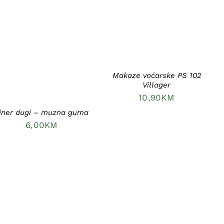
DODAJ U KORPU
/
DETAILS
DODAJ U KORPU
/
DETAILS
Makaze voćarske PS 102
Villager
10,90
KM
iner dugi – muzna guma
6,00
KM
DODAJ U KORPU
/
DODAJ U KORPU
/
DETAILS
DETAILS