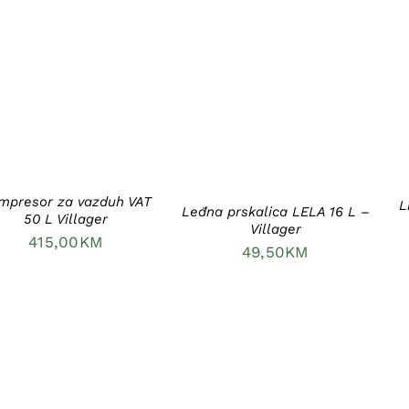
DODAJ U KORPU
/
DODAJ U KORPU
/
DETAILS
DETAILS
mpresor za vazduh VAT
L
Leđna prskalica LELA 16 L –
50 L Villager
Villager
415,00
KM
49,50
KM
DODAJ U KORPU
/
DODAJ U KORPU
/