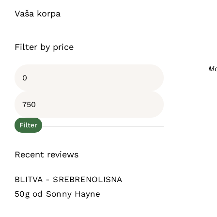
Vaša korpa
Filter by price
Mo
Minimalna
cijena
Maksimalna
cijena
Filter
Recent reviews
BLITVA - SREBRENOLISNA
50g
od Sonny Hayne