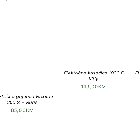
DODAJ U KORPU
/
DETAILS
DODAJ U KORPU
/
DETAILS
Električna kosačica 1000 E
E
Villy
149,00
KM
ktrična grijalica Vucalno
200 S – Ruris
85,00
KM