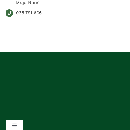
Mujo Nurić
035 791 606
Toggle