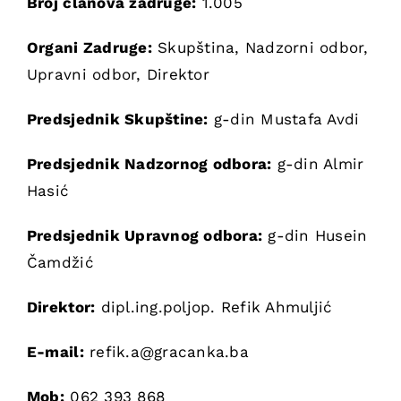
Broj članova zadruge:
1.005
Organi Zadruge:
Skupština, Nadzorni odbor,
Upravni odbor, Direktor
Predsjednik Skupštine:
g-din Mustafa Avdi
Predsjednik Nadzornog odbora:
g-din Almir
Hasić
Predsjednik Upravnog odbora:
g-din Husein
Čamdžić
Direktor:
dipl.ing.poljop. Refik Ahmuljić
E-mail:
refik.a@gracanka.ba
Mob:
062 393 868