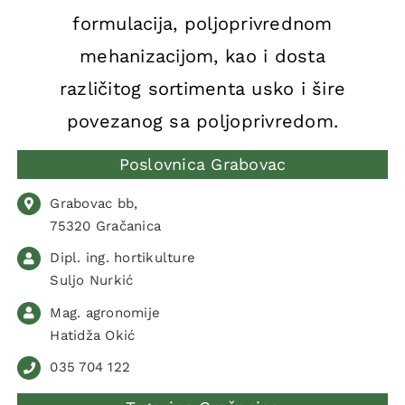
formulacija, poljoprivrednom
mehanizacijom, kao i dosta
različitog sortimenta usko i šire
povezanog sa poljoprivredom.
Poslovnica Grabovac
Grabovac bb,
75320 Gračanica
Dipl. ing. hortikulture
Suljo Nurkić
Mag. agronomije
Hatidža Okić
035 704 122