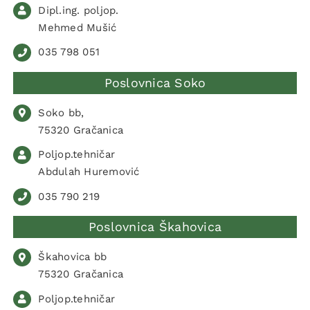
Dipl.ing. poljop.
Mehmed Mušić
035 798 051
Poslovnica Soko
Soko bb,
75320 Gračanica
Poljop.tehničar
Abdulah Huremović
035 790 219
Poslovnica Škahovica
Škahovica bb
75320 Gračanica
Poljop.tehničar