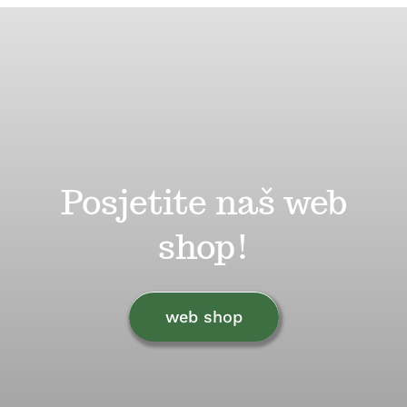
Rad na novim projektima i
tehnologijama
Posjetite naš web
shop!
web shop