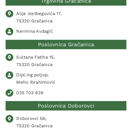
Trgovina Gračanica
Alije Izetbegovića 17,
75320 Gračanica
Nermina Avdagić
Poslovnica Gračanica
Sultana Fatiha 15,
75320 Gračanica
Dipl.ing.poljop.
Meho Ibrahimović
035 703 939
Poslovnica Doborovci
Doborovci bb,
75320 Gračanica