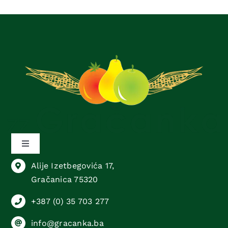
Toggle
Navigation
Alije Izetbegovića 17,
Sektor animalne proizvodnje
Gračanica 75320
+387 (0) 35 703 277
Sektor biljne proizvodnje
info@gracanka.ba