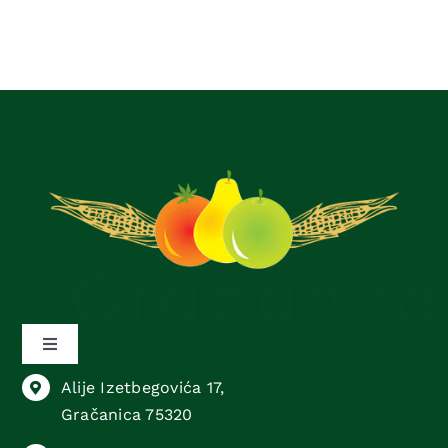
Toggle
Navigation
Alije Izetbegovića 17,
Sektor animalne proizvodnje
Gračanica 75320