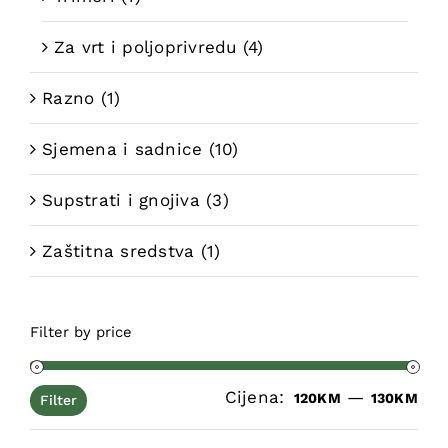
Za vrt i poljoprivredu
(4)
Razno
(1)
Sjemena i sadnice
(10)
Supstrati i gnojiva
(3)
Zaštitna sredstva
(1)
Filter by price
Cijena:
—
Min
Ma
120KM
130KM
Filter
cij
cij