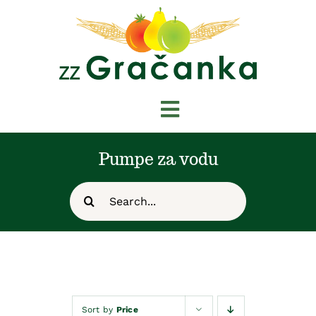
Skip
to
content
Toggle
Navigation
Početna
Pumpe za vodu
Search
Novosti
for:
O nama
Shop
Sort by
Price