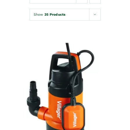
Kontakt
Show
35 Products
Korpa
DODAJ U KORPU
/
DETAILS