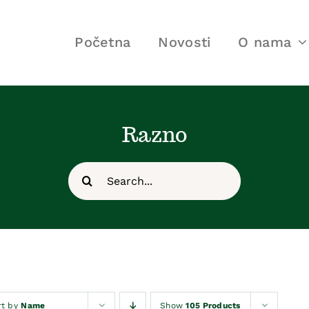
Početna
Novosti
O nama
Razno
Search
for:
rt by
Name
Show
105 Products