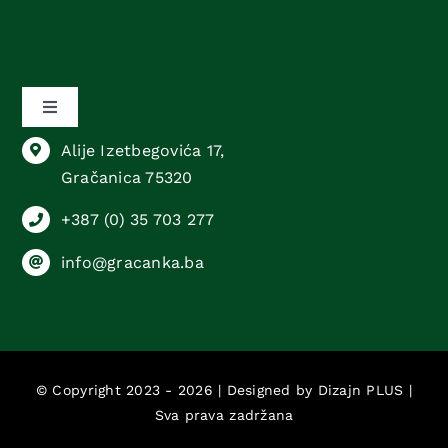
Toggle
Navigation
Alije Izetbegovića 17,
Sektor animalne proizvodnje
Gračanica 75320
+387 (0) 35 703 277
Sektor biljne proizvodnje
info@gracanka.ba
Sektor komercijalnih poslova
Sektor računovodstvenih i pravnih poslova
© Copyright 2023 - 2026 | Designed by
Dizajn PLUS
|
Sva prava zadržana