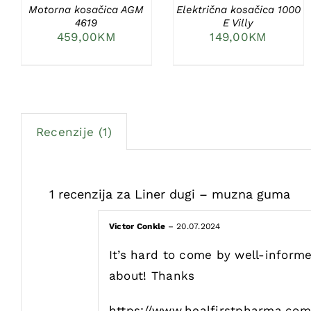
Motorna kosačica AGM
Električna kosačica 1000
4619
E Villy
459,00
KM
149,00
KM
Recenzije (1)
1 recenzija za
Liner dugi – muzna guma
Victor Conkle
–
20.07.2024
It’s hard to come by well-informe
about! Thanks
https://www.healfirstpharma.com