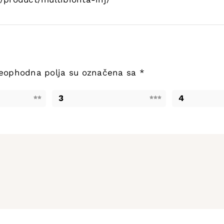
eophodna polja su označena sa
*
3
4