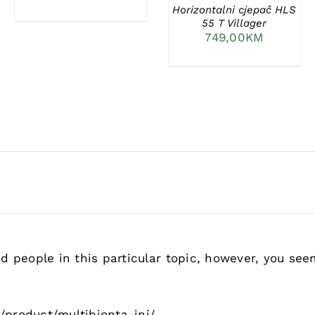
Horizontalni cjepač HLS
55 T Villager
749,00
KM
d people in this particular topic, however, you see
/product/multibionta-inj/