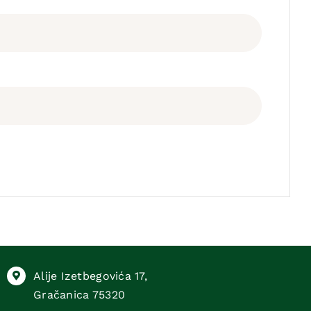
Alije Izetbegovića 17,
Gračanica 75320