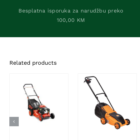
Besplatna isporuka za narudžbu preko
100,00 KM
Related products
DODAJ U KORPU
/
DODAJ U KORPU
/
DETAILS
DETAILS