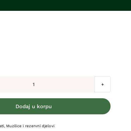
Liner
dugi
-
Dodaj u korpu
muzna
guma
ati
,
Muzilice i rezervni djelovi
količina