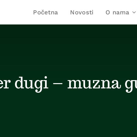
Početna
Novosti
O nama
er dugi – muzna 