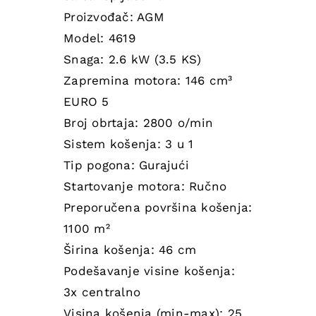
Proizvođač: AGM
Model: 4619
Snaga: 2.6 kW (3.5 KS)
Zapremina motora: 146 cm³
EURO 5
Broj obrtaja: 2800 o/min
Sistem košenja: 3 u 1
Tip pogona: Gurajući
Startovanje motora: Ručno
Preporučena površina košenja:
1100 m²
Širina košenja: 46 cm
Podešavanje visine košenja:
3x centralno
Visina košenja (min-max): 25