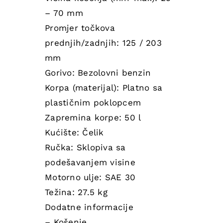
– 70 mm
Promjer točkova
prednjih/zadnjih: 125 / 203
mm
Gorivo: Bezolovni benzin
Korpa (materijal): Platno sa
plastičnim poklopcem
Zapremina korpe: 50 l
Kućište: Čelik
Ručka: Sklopiva sa
podešavanjem visine
Motorno ulje: SAE 30
Težina: 27.5 kg
Dodatne informacije
– Košenje