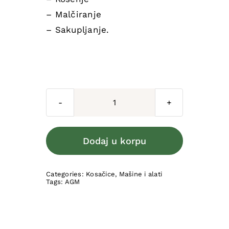
– Malčiranje
– Sakupljanje.
Motorna
kosačica
AGM
Dodaj u korpu
4619
količina
Categories:
Kosačice
,
Mašine i alati
Tags:
AGM