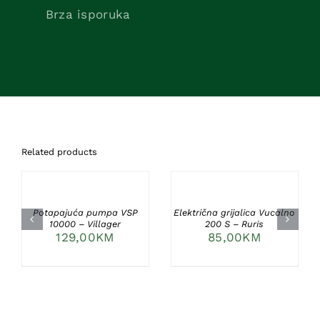
Brza isporuka
Related products
DODAJ
DODAJ
U
U
KORPU
KORPU
/
/
DETAILS
DETAILS
Potapajuća pumpa VSP
Električna grijalica Vucalno
10000 – Villager
200 S – Ruris
129,00
KM
85,00
KM