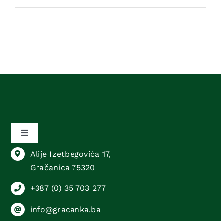
Toggle
Navigation
Alije Izetbegovića 17,
Sektor animalne proizvodnje
Gračanica 75320
+387 (0) 35 703 277
Sektor biljne proizvodnje
info@gracanka.ba