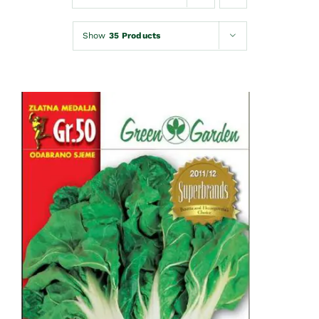
Kontakt
Show
35 Products
Korpa
DODAJ U KORPU
/
DETAILS