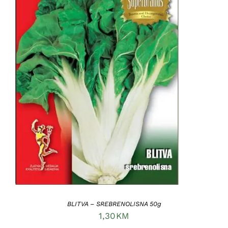
DODAJ U KORPU
/
DETAILS
BLITVA – SREBRENOLISNA 50g
1,30
KM