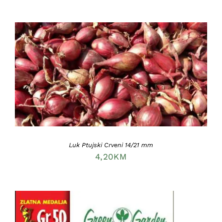
DODAJ U KORPU
/
DETAILS
Luk Ptujski Crveni 14/21 mm
4,20
KM