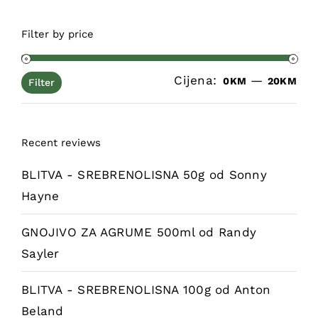
Filter by price
Cijena:
—
Min
Ma
0KM
20KM
Filter
cij
cij
Recent reviews
BLITVA - SREBRENOLISNA 50g
od Sonny
Hayne
GNOJIVO ZA AGRUME 500ml
od Randy
Sayler
BLITVA - SREBRENOLISNA 100g
od Anton
Beland