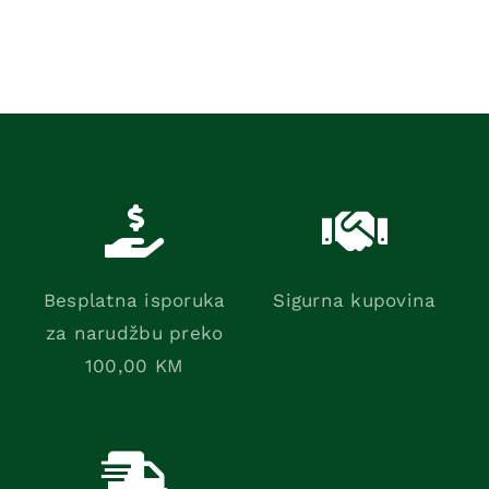
kupci
količina
Besplatna isporuka
Sigurna kupovina
za narudžbu preko
100,00 KM