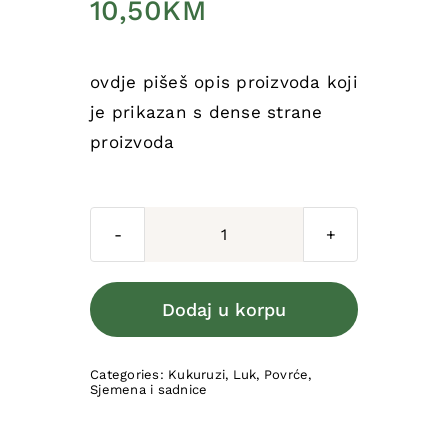
10,50
KM
ovdje pišeš opis proizvoda koji
je prikazan s dense strane
proizvoda
Naziv
proizvoda
-
Dodaj u korpu
onako
kako
Categories:
Kukuruzi
,
Luk
,
Povrće
,
ce
Sjemena i sadnice
ga
vidjeti