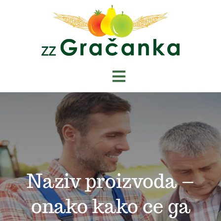
Skip
to
content
Toggle
Navigation
Početna
Novosti
O nama
Naziv proizvoda –
onako kako ce ga
Shop