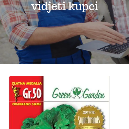
vidjeti kupci
Kontakt
Korpa