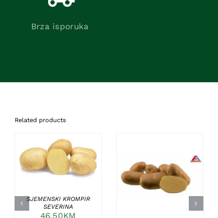
Brza isporuka
Related products
DODAJ U KORPU
/
DETAILS
DETAILS
SJEMENSKI KROMPIR
SEVERINA
46,50
KM