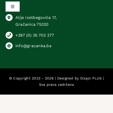
Toggle
Navigation
Alije Izetbegovića 17,
Sektor animalne proizvodnje
Gračanica 75320
+387 (0) 35 703 277
Sektor biljne proizvodnje
info@gracanka.ba
Sektor komercijalnih poslova
Sektor računovodstvenih i pravnih poslova
© Copyright 2023 - 2026 | Designed by
Dizajn PLUS
|
Sva prava zadržana