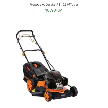
Makaze voćarske PS 102 Villager
10,90
KM
DODAJ U KORPU
/
DETAILS