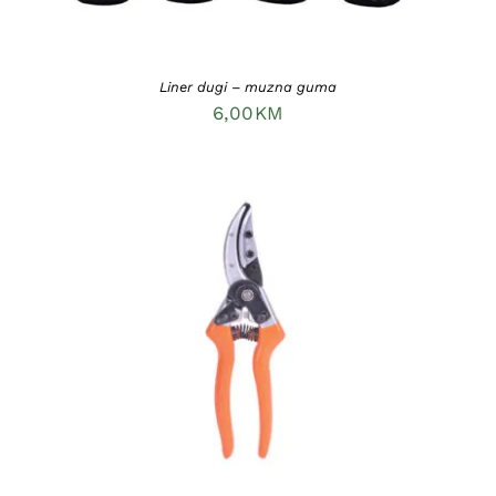
Liner dugi – muzna guma
6,00
KM
DODAJ U KORPU
/
DETAILS