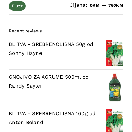
Cijena:
—
Min
Ma
0KM
750KM
Filter
cij
cij
Recent reviews
BLITVA - SREBRENOLISNA 50g
od
Sonny Hayne
GNOJIVO ZA AGRUME 500ml
od
Randy Sayler
BLITVA - SREBRENOLISNA 100g
od
Anton Beland