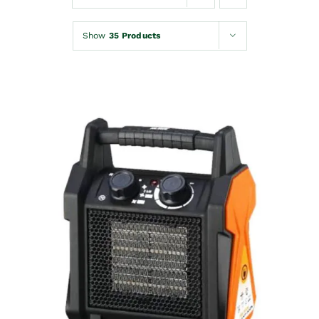
Kontakt
Show
35 Products
Korpa
DODAJ U KORPU
/
DETAILS