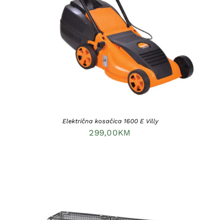
DODAJ U KORPU
/
DETAILS
Električna kosačica 1600 E Villy
299,00
KM