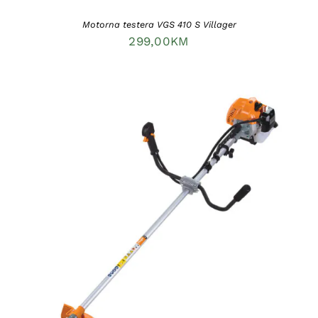
Motorna testera VGS 410 S Villager
299,00
KM
DODAJ U KORPU
/
DETAILS