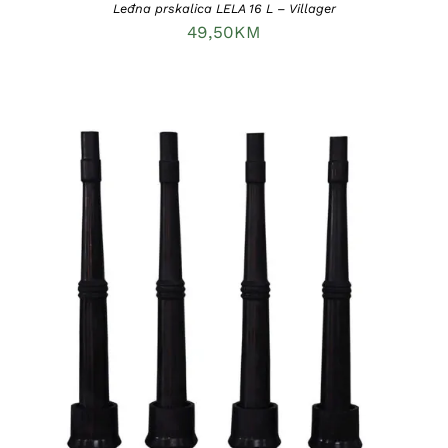
Leđna prskalica LELA 16 L – Villager
49,50
KM
DODAJ U KORPU
/
DETAILS