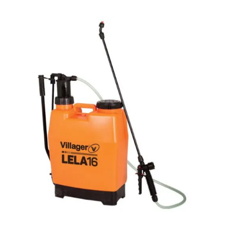
DODAJ U KORPU
/
DETAILS