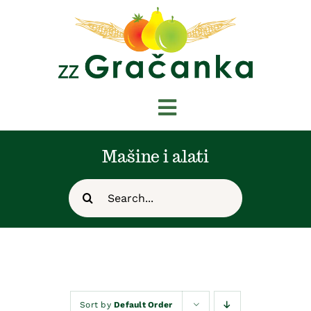
Skip
to
content
Toggle
Navigation
Početna
Mašine i alati
Search
Novosti
for:
O nama
Shop
Sort by
Default Order