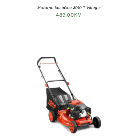
Motorna kosačica 3010 T Villager
489,00
KM
DODAJ U KORPU
/
DETAILS