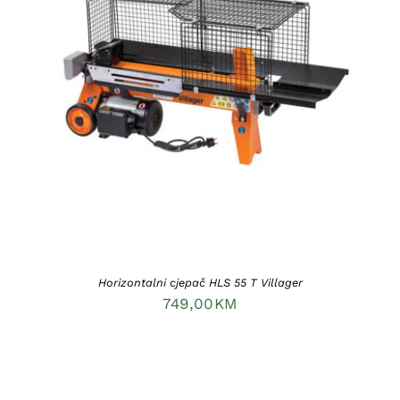
DODAJ U KORPU
/
DETAILS
Horizontalni cjepač HLS 55 T Villager
749,00
KM