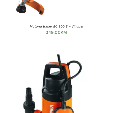
Motorni trimer BC 900 S – Villager
349,00
KM
DODAJ U KORPU
/
DETAILS