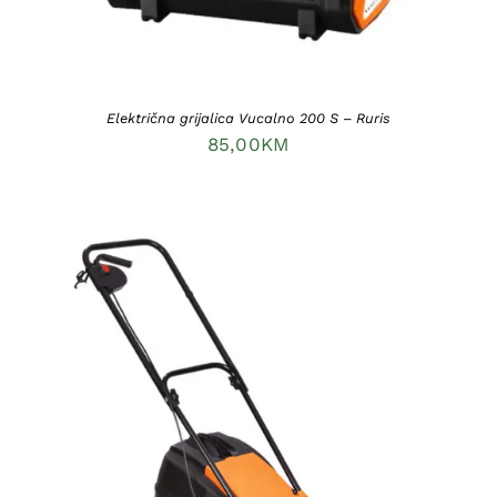
Električna grijalica Vucalno 200 S – Ruris
85,00
KM
DODAJ U KORPU
/
DETAILS