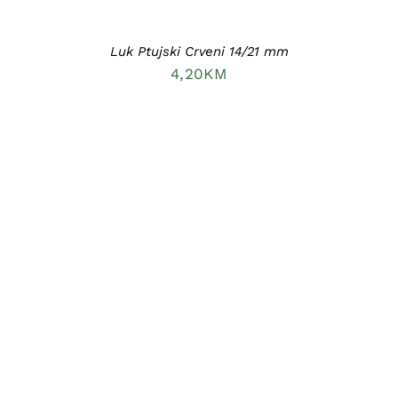
Luk Ptujski Crveni 14/21 mm
4,20
KM
DODAJ U KORPU
/
DETAILS