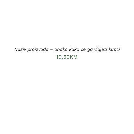
Naziv proizvoda – onako kako ce ga vidjeti kupci
10,50
KM
DODAJ U KORPU
/
DETAILS