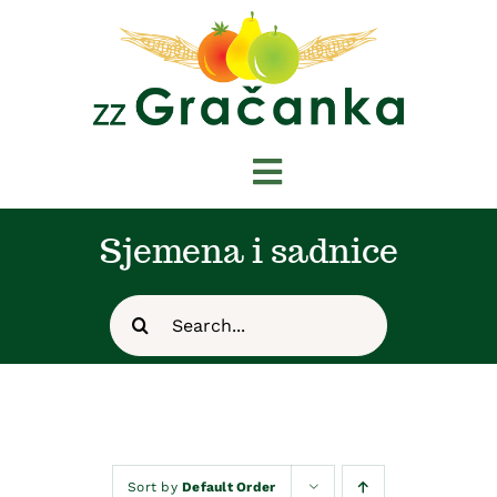
Skip
to
content
Toggle
Navigation
Početna
Sjemena i sadnice
Novosti
Search
for:
O nama
Shop
Sort by
Default Order