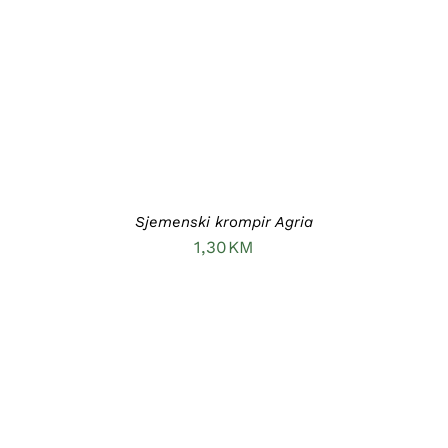
DODAJ U KORPU
/
DETAILS
Sjemenski krompir Agria
1,30
KM