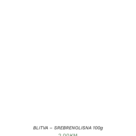
DODAJ U KORPU
/
DETAILS
BLITVA – SREBRENOLISNA 100g
2,00
KM