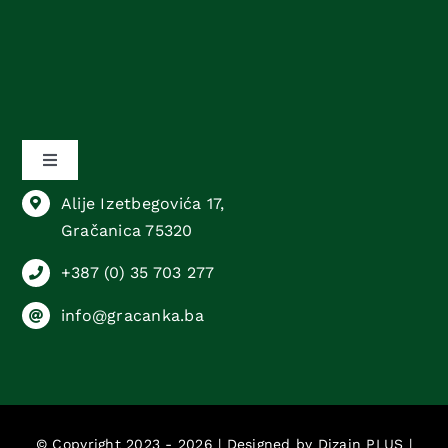
Toggle
Navigation
Alije Izetbegovića 17,
Sektor animalne proizvodnje
Gračanica 75320
+387 (0) 35 703 277
Sektor biljne proizvodnje
info@gracanka.ba
Sektor komercijalnih poslova
Sektor računovodstvenih i pravnih poslova
© Copyright 2023 - 2026 | Designed by
Dizajn PLUS
|