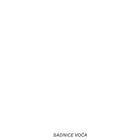
DODAJ U KORPU
/
DETAILS
SADNICE VOĆA