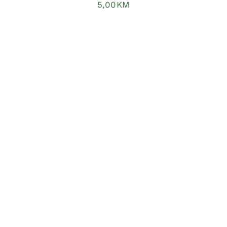
5,00
KM
DODAJ U KORPU
/
DETAILS