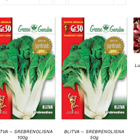
Lu
DODAJ U KORPU
/
DODAJ U KORPU
/
DETAILS
DETAILS
ITVA – SREBRENOLISNA
BLITVA – SREBRENOLISNA
100g
50g