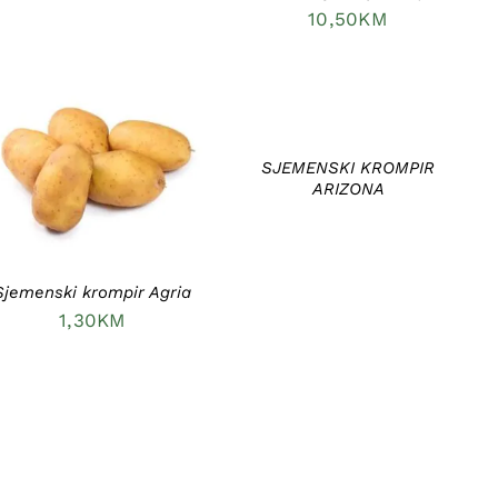
10,50
KM
DETAILS
DODAJ U KORPU
/
SJEMENSKI KROMPIR
DETAILS
ARIZONA
Sjemenski krompir Agria
1,30
KM