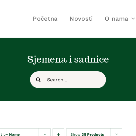
Početna
Novosti
O nama
Sjemena i sadnice
Search
for:
rt by
Name
Show
35 Products