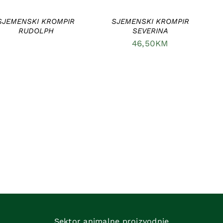
/
DETAILS
SJEMENSKI KROMPIR
SJEMENSKI KROMPIR
RUDOLPH
SEVERINA
46,50
KM
Sektor animalne proizvodnje