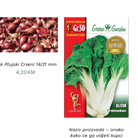
DODAJ U KORPU
/
DETAILS
k Ptujski Crveni 14/21 mm
DODAJ U KORPU
/
4,20
KM
DETAILS
Naziv proizvoda – onako
kako ce ga vidjeti kupci