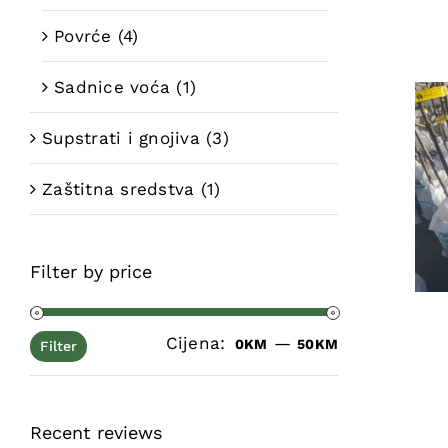
Povrće
(4)
Sadnice voća
(1)
Supstrati i gnojiva
(3)
Zaštitna sredstva
(1)
Filter by price
Cijena:
—
Minimalna
Maksimalna
0KM
50KM
Filter
cijena
cijena
Recent reviews
DETA