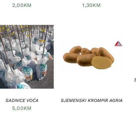
2,00
KM
1,30
KM
DODAJ U KORPU
/
DETAILS
DETAILS
SADNICE VOĆA
SJEMENSKI KROMPIR AGRIA
5,00
KM
DODAJ
U
ILS
KORPU