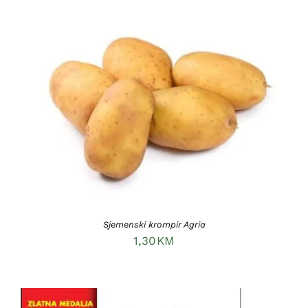
DODAJ U KORPU
/
DETAILS
Sjemenski krompir Agria
1,30
KM