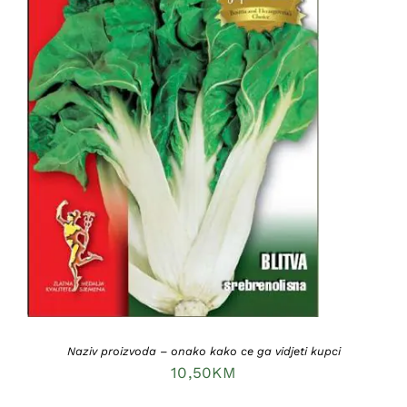
DODAJ U KORPU
/
DETAILS
Naziv proizvoda – onako kako ce ga vidjeti kupci
10,50
KM