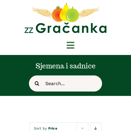
Skip
to
content
Toggle
Navigation
Početna
Sjemena i sadnice
Search
Novosti
for:
O nama
Shop
Sort by
Price