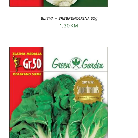
BLITVA – SREBRENOLISNA 50g
1,30
KM
DODAJ U KORPU
/
DETAILS