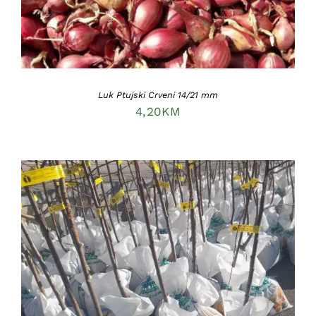
Luk Ptujski Crveni 14/21 mm
4,20
KM
DODAJ U KORPU
/
DETAILS