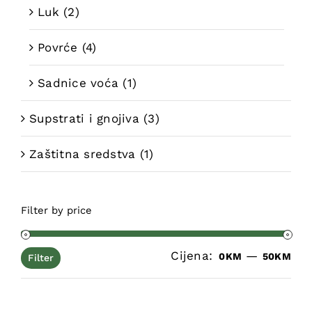
Luk
(2)
Povrće
(4)
Sadnice voća
(1)
Supstrati i gnojiva
(3)
Zaštitna sredstva
(1)
Filter by price
Cijena:
—
Min
Ma
0KM
50KM
Filter
cij
cij